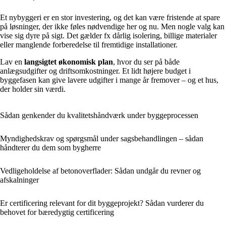
Et nybyggeri er en stor investering, og det kan være fristende at spare
på løsninger, der ikke føles nødvendige her og nu. Men nogle valg kan
vise sig dyre på sigt. Det gælder fx dårlig isolering, billige materialer
eller manglende forberedelse til fremtidige installationer.
Lav en
langsigtet økonomisk plan
, hvor du ser på både
anlægsudgifter og driftsomkostninger. Et lidt højere budget i
byggefasen kan give lavere udgifter i mange år fremover – og et hus,
der holder sin værdi.
Sådan genkender du kvalitets­håndværk under byggeprocessen
Myndighedskrav og spørgsmål under sagsbehandlingen – sådan
håndterer du dem som bygherre
Vedligeholdelse af betonoverflader: Sådan undgår du revner og
afskalninger
Er certificering relevant for dit byggeprojekt? Sådan vurderer du
behovet for bæredygtig certificering