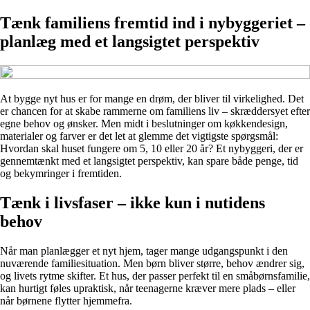
Tænk familiens fremtid ind i nybyggeriet –
planlæg med et langsigtet perspektiv
At bygge nyt hus er for mange en drøm, der bliver til virkelighed. Det
er chancen for at skabe rammerne om familiens liv – skræddersyet efter
egne behov og ønsker. Men midt i beslutninger om køkkendesign,
materialer og farver er det let at glemme det vigtigste spørgsmål:
Hvordan skal huset fungere om 5, 10 eller 20 år? Et nybyggeri, der er
gennemtænkt med et langsigtet perspektiv, kan spare både penge, tid
og bekymringer i fremtiden.
Tænk i livsfaser – ikke kun i nutidens
behov
Når man planlægger et nyt hjem, tager mange udgangspunkt i den
nuværende familiesituation. Men børn bliver større, behov ændrer sig,
og livets rytme skifter. Et hus, der passer perfekt til en småbørnsfamilie,
kan hurtigt føles upraktisk, når teenagerne kræver mere plads – eller
når børnene flytter hjemmefra.