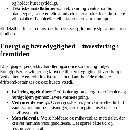
og holder huset ryddeligt.
Tekniske installationer
som el, vand og ventilation bør
planlægges, så de er lette at udvide eller ændre, hvis du senere
vil installere fx solceller, elbil-lader eller varmepumpe.
Et fleksibelt hus er et hus, der kan vokse og forandre sig sammen med
familien.
Energi og bæredygtighed – investering i
fremtiden
Et langsigtet perspektiv handler også om økonomi og miljø.
Energipriserne svinger, og kravene til bæredygtighed bliver skærpet.
Ved at tænke energieffektivt fra starten kan du både reducere
driftsomkostninger og øge husets værdi.
Isolering og vinduer
: God isolering og energiruder betaler sig
hurtigt hjem gennem lavere varmeregning.
Vedvarende energi
: Overvej solceller, jordvarme eller luft-til-
vand-varmepumpe – løsninger, der kan gøre huset næsten
selvforsynende.
Materialevalg
: Vælg holdbare og miljøvenlige materialer, der
kræver minimal vedligeholdelse. Det sparer både tid og
ressourcer på sigt.