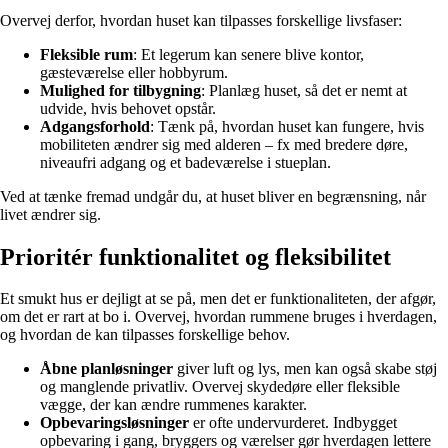
Overvej derfor, hvordan huset kan tilpasses forskellige livsfaser:
Fleksible rum
: Et legerum kan senere blive kontor,
gæsteværelse eller hobbyrum.
Mulighed for tilbygning
: Planlæg huset, så det er nemt at
udvide, hvis behovet opstår.
Adgangsforhold
: Tænk på, hvordan huset kan fungere, hvis
mobiliteten ændrer sig med alderen – fx med bredere døre,
niveaufri adgang og et badeværelse i stueplan.
Ved at tænke fremad undgår du, at huset bliver en begrænsning, når
livet ændrer sig.
Prioritér funktionalitet og fleksibilitet
Et smukt hus er dejligt at se på, men det er funktionaliteten, der afgør,
om det er rart at bo i. Overvej, hvordan rummene bruges i hverdagen,
og hvordan de kan tilpasses forskellige behov.
Åbne planløsninger
giver luft og lys, men kan også skabe støj
og manglende privatliv. Overvej skydedøre eller fleksible
vægge, der kan ændre rummenes karakter.
Opbevaringsløsninger
er ofte undervurderet. Indbygget
opbevaring i gang, bryggers og værelser gør hverdagen lettere