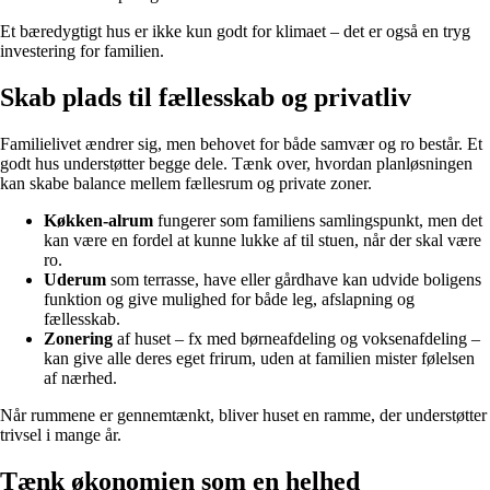
Et bæredygtigt hus er ikke kun godt for klimaet – det er også en tryg
investering for familien.
Skab plads til fællesskab og privatliv
Familielivet ændrer sig, men behovet for både samvær og ro består. Et
godt hus understøtter begge dele. Tænk over, hvordan planløsningen
kan skabe balance mellem fællesrum og private zoner.
Køkken-alrum
fungerer som familiens samlingspunkt, men det
kan være en fordel at kunne lukke af til stuen, når der skal være
ro.
Uderum
som terrasse, have eller gårdhave kan udvide boligens
funktion og give mulighed for både leg, afslapning og
fællesskab.
Zonering
af huset – fx med børneafdeling og voksenafdeling –
kan give alle deres eget frirum, uden at familien mister følelsen
af nærhed.
Når rummene er gennemtænkt, bliver huset en ramme, der understøtter
trivsel i mange år.
Tænk økonomien som en helhed