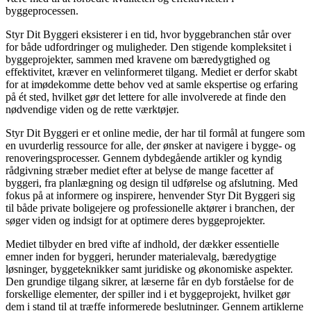
byggeprocessen.
Styr Dit Byggeri eksisterer i en tid, hvor byggebranchen står over
for både udfordringer og muligheder. Den stigende kompleksitet i
byggeprojekter, sammen med kravene om bæredygtighed og
effektivitet, kræver en velinformeret tilgang. Mediet er derfor skabt
for at imødekomme dette behov ved at samle ekspertise og erfaring
på ét sted, hvilket gør det lettere for alle involverede at finde den
nødvendige viden og de rette værktøjer.
Styr Dit Byggeri er et online medie, der har til formål at fungere som
en uvurderlig ressource for alle, der ønsker at navigere i bygge- og
renoveringsprocesser. Gennem dybdegående artikler og kyndig
rådgivning stræber mediet efter at belyse de mange facetter af
byggeri, fra planlægning og design til udførelse og afslutning. Med
fokus på at informere og inspirere, henvender Styr Dit Byggeri sig
til både private boligejere og professionelle aktører i branchen, der
søger viden og indsigt for at optimere deres byggeprojekter.
Mediet tilbyder en bred vifte af indhold, der dækker essentielle
emner inden for byggeri, herunder materialevalg, bæredygtige
løsninger, byggeteknikker samt juridiske og økonomiske aspekter.
Den grundige tilgang sikrer, at læserne får en dyb forståelse for de
forskellige elementer, der spiller ind i et byggeprojekt, hvilket gør
dem i stand til at træffe informerede beslutninger. Gennem artiklerne