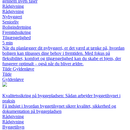
gennem livets faser
Rådgivning
Rådgivning
Nybyggeri
Seniorliv
Boligindretning
Fremtidssikring
Tilgængelighed
5 min
Når du planlægger dit nybyggeri, er det værd at tænke på, hvordan
boligen kan tilpasses dine behov i fremtiden. Med fokus på
fleksibilitet, komfort og tilgængelighed kan du skabe et hjem, der
fungerer optimalt – også når du bliver ældre.
Tilde Gyldenløve
Tilde
Gyldenløve
Kvalitetssikring på byggepladsen: Sådan arbejder byggetilsynet i
praksis
Få indsigt i hvordan byggetilsynet sikrer kvalitet, sikkerhed og
dokumentation på byggepladsen
Rådgivning
Rådgivning
Byggetilsyn