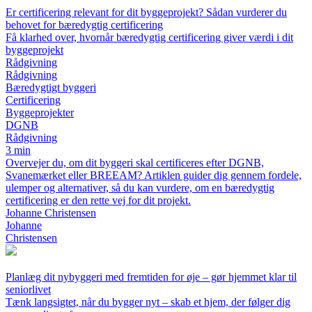
Er certificering relevant for dit byggeprojekt? Sådan vurderer du
behovet for bæredygtig certificering
Få klarhed over, hvornår bæredygtig certificering giver værdi i dit
byggeprojekt
Rådgivning
Rådgivning
Bæredygtigt byggeri
Certificering
Byggeprojekter
DGNB
Rådgivning
3 min
Overvejer du, om dit byggeri skal certificeres efter DGNB,
Svanemærket eller BREEAM? Artiklen guider dig gennem fordele,
ulemper og alternativer, så du kan vurdere, om en bæredygtig
certificering er den rette vej for dit projekt.
Johanne Christensen
Johanne
Christensen
Planlæg dit nybyggeri med fremtiden for øje – gør hjemmet klar til
seniorlivet
Tænk langsigtet, når du bygger nyt – skab et hjem, der følger dig