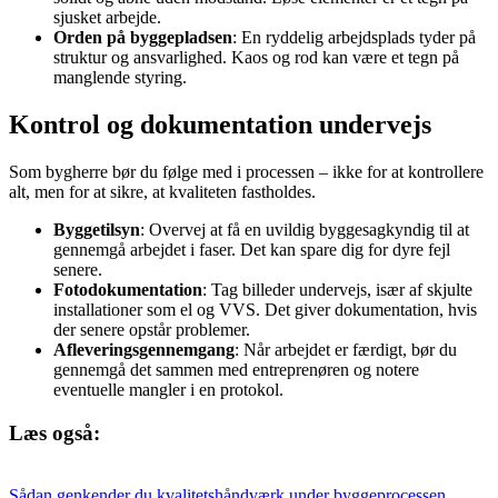
sjusket arbejde.
Orden på byggepladsen
: En ryddelig arbejdsplads tyder på
struktur og ansvarlighed. Kaos og rod kan være et tegn på
manglende styring.
Kontrol og dokumentation undervejs
Som bygherre bør du følge med i processen – ikke for at kontrollere
alt, men for at sikre, at kvaliteten fastholdes.
Byggetilsyn
: Overvej at få en uvildig byggesagkyndig til at
gennemgå arbejdet i faser. Det kan spare dig for dyre fejl
senere.
Fotodokumentation
: Tag billeder undervejs, især af skjulte
installationer som el og VVS. Det giver dokumentation, hvis
der senere opstår problemer.
Afleveringsgennemgang
: Når arbejdet er færdigt, bør du
gennemgå det sammen med entreprenøren og notere
eventuelle mangler i en protokol.
Læs også:
Sådan genkender du kvalitets­håndværk under byggeprocessen