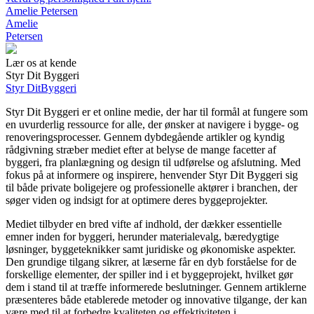
Amelie Petersen
Amelie
Petersen
Lær os at kende
Styr Dit Byggeri
Styr Dit
Byggeri
Styr Dit Byggeri er et online medie, der har til formål at fungere som
en uvurderlig ressource for alle, der ønsker at navigere i bygge- og
renoveringsprocesser. Gennem dybdegående artikler og kyndig
rådgivning stræber mediet efter at belyse de mange facetter af
byggeri, fra planlægning og design til udførelse og afslutning. Med
fokus på at informere og inspirere, henvender Styr Dit Byggeri sig
til både private boligejere og professionelle aktører i branchen, der
søger viden og indsigt for at optimere deres byggeprojekter.
Mediet tilbyder en bred vifte af indhold, der dækker essentielle
emner inden for byggeri, herunder materialevalg, bæredygtige
løsninger, byggeteknikker samt juridiske og økonomiske aspekter.
Den grundige tilgang sikrer, at læserne får en dyb forståelse for de
forskellige elementer, der spiller ind i et byggeprojekt, hvilket gør
dem i stand til at træffe informerede beslutninger. Gennem artiklerne
præsenteres både etablerede metoder og innovative tilgange, der kan
være med til at forbedre kvaliteten og effektiviteten i