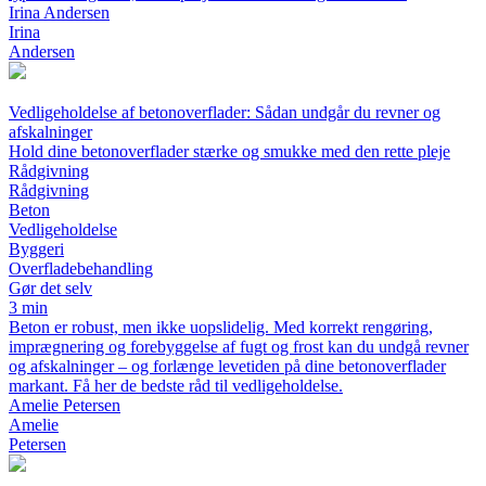
Irina Andersen
Irina
Andersen
Vedligeholdelse af betonoverflader: Sådan undgår du revner og
afskalninger
Hold dine betonoverflader stærke og smukke med den rette pleje
Rådgivning
Rådgivning
Beton
Vedligeholdelse
Byggeri
Overfladebehandling
Gør det selv
3 min
Beton er robust, men ikke uopslidelig. Med korrekt rengøring,
imprægnering og forebyggelse af fugt og frost kan du undgå revner
og afskalninger – og forlænge levetiden på dine betonoverflader
markant. Få her de bedste råd til vedligeholdelse.
Amelie Petersen
Amelie
Petersen