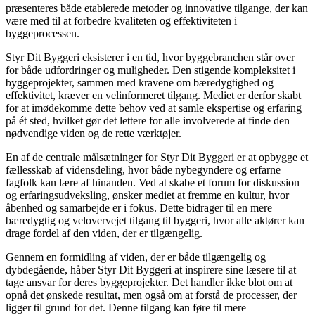
præsenteres både etablerede metoder og innovative tilgange, der kan
være med til at forbedre kvaliteten og effektiviteten i
byggeprocessen.
Styr Dit Byggeri eksisterer i en tid, hvor byggebranchen står over
for både udfordringer og muligheder. Den stigende kompleksitet i
byggeprojekter, sammen med kravene om bæredygtighed og
effektivitet, kræver en velinformeret tilgang. Mediet er derfor skabt
for at imødekomme dette behov ved at samle ekspertise og erfaring
på ét sted, hvilket gør det lettere for alle involverede at finde den
nødvendige viden og de rette værktøjer.
En af de centrale målsætninger for Styr Dit Byggeri er at opbygge et
fællesskab af vidensdeling, hvor både nybegyndere og erfarne
fagfolk kan lære af hinanden. Ved at skabe et forum for diskussion
og erfaringsudveksling, ønsker mediet at fremme en kultur, hvor
åbenhed og samarbejde er i fokus. Dette bidrager til en mere
bæredygtig og velovervejet tilgang til byggeri, hvor alle aktører kan
drage fordel af den viden, der er tilgængelig.
Gennem en formidling af viden, der er både tilgængelig og
dybdegående, håber Styr Dit Byggeri at inspirere sine læsere til at
tage ansvar for deres byggeprojekter. Det handler ikke blot om at
opnå det ønskede resultat, men også om at forstå de processer, der
ligger til grund for det. Denne tilgang kan føre til mere