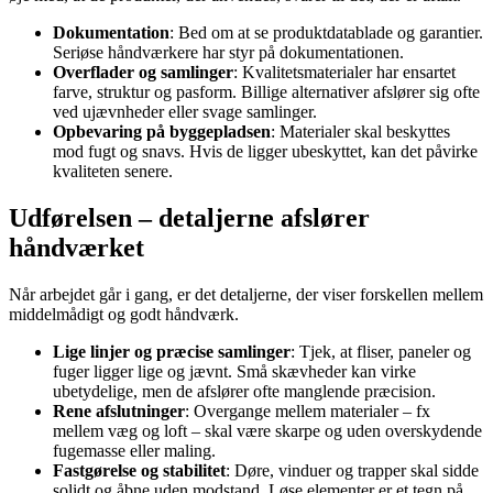
Dokumentation
: Bed om at se produktdatablade og garantier.
Seriøse håndværkere har styr på dokumentationen.
Overflader og samlinger
: Kvalitetsmaterialer har ensartet
farve, struktur og pasform. Billige alternativer afslører sig ofte
ved ujævnheder eller svage samlinger.
Opbevaring på byggepladsen
: Materialer skal beskyttes
mod fugt og snavs. Hvis de ligger ubeskyttet, kan det påvirke
kvaliteten senere.
Udførelsen – detaljerne afslører
håndværket
Når arbejdet går i gang, er det detaljerne, der viser forskellen mellem
middelmådigt og godt håndværk.
Lige linjer og præcise samlinger
: Tjek, at fliser, paneler og
fuger ligger lige og jævnt. Små skævheder kan virke
ubetydelige, men de afslører ofte manglende præcision.
Rene afslutninger
: Overgange mellem materialer – fx
mellem væg og loft – skal være skarpe og uden overskydende
fugemasse eller maling.
Fastgørelse og stabilitet
: Døre, vinduer og trapper skal sidde
solidt og åbne uden modstand. Løse elementer er et tegn på