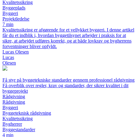
Kvalitetssikring
Byggeplads
Byggeri
Projektledelse
7 min
Kvalitetssikring er afgørende for et vellykket byggeri. I denne artikel
får du et indblik i, hvordan byggetilsynet arbejder i praksis for at
sikre, at arbejdet udføres korrekt, og at både lovkrav og bygherrens
forventninger bliver opfyldt.
Lucas Olesen
Lucas
Olesen
Få styr på byggetekniske standarder gennem professionel rådgivning
Få overblik over regler, krav og standarder, der sikrer kvalitet i dit
byggeprojekt
Rådgivning
Rådgivning
Byggeri
Byggeteknisk rådgivning
Kvalitetssikring
Bygherrer
Byggestandarder
4 min