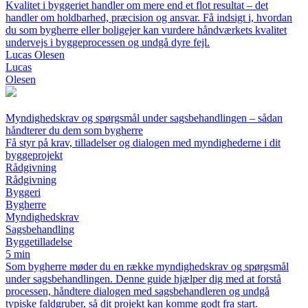
Kvalitet i byggeriet handler om mere end et flot resultat – det
handler om holdbarhed, præcision og ansvar. Få indsigt i, hvordan
du som bygherre eller boligejer kan vurdere håndværkets kvalitet
undervejs i byggeprocessen og undgå dyre fejl.
Lucas Olesen
Lucas
Olesen
Myndighedskrav og spørgsmål under sagsbehandlingen – sådan
håndterer du dem som bygherre
Få styr på krav, tilladelser og dialogen med myndighederne i dit
byggeprojekt
Rådgivning
Rådgivning
Byggeri
Bygherre
Myndighedskrav
Sagsbehandling
Byggetilladelse
5 min
Som bygherre møder du en række myndighedskrav og spørgsmål
under sagsbehandlingen. Denne guide hjælper dig med at forstå
processen, håndtere dialogen med sagsbehandleren og undgå
typiske faldgruber, så dit projekt kan komme godt fra start.