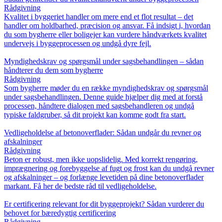
Rådgivning
Kvalitet i byggeriet handler om mere end et flot resultat – det
handler om holdbarhed, præcision og ansvar. Få indsigt i, hvordan
du som bygherre eller boligejer kan vurdere håndværkets kvalitet
undervejs i byggeprocessen og undgå dyre fejl.
Myndighedskrav og spørgsmål under sagsbehandlingen – sådan
håndterer du dem som bygherre
Rådgivning
Som bygherre møder du en række myndighedskrav og spørgsmål
under sagsbehandlingen. Denne guide hjælper dig med at forstå
processen, håndtere dialogen med sagsbehandleren og undgå
typiske faldgruber, så dit projekt kan komme godt fra start.
Vedligeholdelse af betonoverflader: Sådan undgår du revner og
afskalninger
Rådgivning
Beton er robust, men ikke uopslidelig. Med korrekt rengøring,
imprægnering og forebyggelse af fugt og frost kan du undgå revner
og afskalninger – og forlænge levetiden på dine betonoverflader
markant. Få her de bedste råd til vedligeholdelse.
Er certificering relevant for dit byggeprojekt? Sådan vurderer du
behovet for bæredygtig certificering
Rådgivning