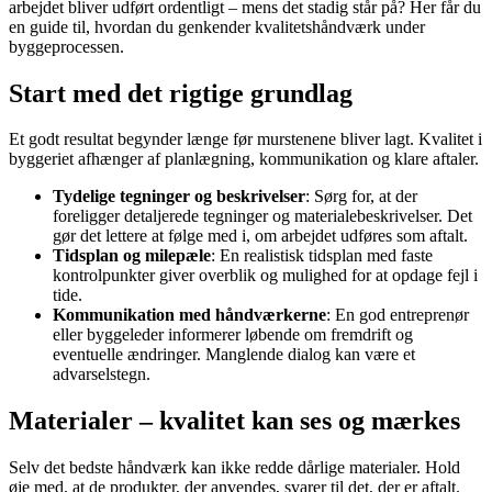
arbejdet bliver udført ordentligt – mens det stadig står på? Her får du
en guide til, hvordan du genkender kvalitets­håndværk under
byggeprocessen.
Start med det rigtige grundlag
Et godt resultat begynder længe før murstenene bliver lagt. Kvalitet i
byggeriet afhænger af planlægning, kommunikation og klare aftaler.
Tydelige tegninger og beskrivelser
: Sørg for, at der
foreligger detaljerede tegninger og materialebeskrivelser. Det
gør det lettere at følge med i, om arbejdet udføres som aftalt.
Tidsplan og milepæle
: En realistisk tidsplan med faste
kontrolpunkter giver overblik og mulighed for at opdage fejl i
tide.
Kommunikation med håndværkerne
: En god entreprenør
eller byggeleder informerer løbende om fremdrift og
eventuelle ændringer. Manglende dialog kan være et
advarselstegn.
Materialer – kvalitet kan ses og mærkes
Selv det bedste håndværk kan ikke redde dårlige materialer. Hold
øje med, at de produkter, der anvendes, svarer til det, der er aftalt.