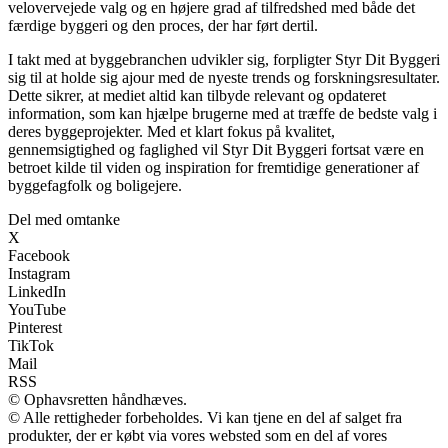
velovervejede valg og en højere grad af tilfredshed med både det
færdige byggeri og den proces, der har ført dertil.
I takt med at byggebranchen udvikler sig, forpligter Styr Dit Byggeri
sig til at holde sig ajour med de nyeste trends og forskningsresultater.
Dette sikrer, at mediet altid kan tilbyde relevant og opdateret
information, som kan hjælpe brugerne med at træffe de bedste valg i
deres byggeprojekter. Med et klart fokus på kvalitet,
gennemsigtighed og faglighed vil Styr Dit Byggeri fortsat være en
betroet kilde til viden og inspiration for fremtidige generationer af
byggefagfolk og boligejere.
Del med omtanke
X
Facebook
Instagram
LinkedIn
YouTube
Pinterest
TikTok
Mail
RSS
© Ophavsretten håndhæves.
© Alle rettigheder forbeholdes. Vi kan tjene en del af salget fra
produkter, der er købt via vores websted som en del af vores