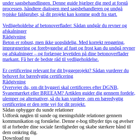
under sagsbehandlingen. Denne guide hjælper dig med at forstå
processen, håndtere dialogen med sagsbehandleren og undgå
typiske faldgruber, så dit projekt kan komme godt fra start.
Vedligeholdelse af betonoverflader: Sådan undgår du revner og
afskalninger
Rådgivning
Beton er robust, men ikke uopslidelig. Med korrekt rengøring,
imprægnering og forebyggelse af fugt og frost kan du undgå revner
og afskalninger – og forlænge levetiden på dine betonoverflader
markant. Få her de bedste råd til vedligeholdelse.
Er certificering relevant for dit byggeprojekt? Sådan vurderer du
behovet for bæredygtig certificering
Rådgivning
Overvejer du, om dit byggeri skal certificeres efter DGNB,
Svanemærket eller BREEAM? Artiklen guider dig gennem fordele,
ulemper og alternativer, så du kan vurdere, om en bæredygtig
certificering er den rette vej for dit projekt.
Sådan opbygger du sunde relationer
Udforsk nøglen til sunde og meningsfulde relationer gennem
kommunikation og forståelse. Denne e-bog tilbyder tips og øvelser
til at forbedre dine sociale færdigheder og skabe stærkere bånd til
dem omkring dig.
Download nu