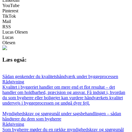
LinkedIn
YouTube
Pinterest
TikTok
Mail
RSS
Lucas Olesen
Lucas
Olesen
Læs også:
Sådan genkender du kvalitets­håndværk under byggeprocessen
Rådgivning
Kvalitet i byggeriet handler om mere end et flot resultat – det
handler om holdbarhed, præcision og ansvar. Få indsigt i, hvordan
du som bygherre eller boligejer kan vurdere håndværkets kvalitet
undervejs i byggeprocessen og undgå dyre fejl.
Myndighedskrav og spørgsmål under sagsbehandlingen – sådan
håndterer du dem som bygherre
Rådgivning
Som bygherre møder du en række myndighedskrav og spørgsmål