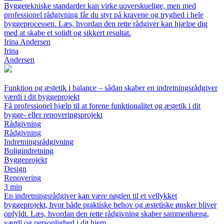
Byggetekniske standarder kan virke uoverskuelige, men med
professionel rådgivning får du styr på kravene og tryghed i hele
byggeprocessen. Læs, hvordan den rette rådgiver kan hjælpe dig
med at skabe et solidt og sikkert resultat.
Irina Andersen
Irina
Andersen
Funktion og æstetik i balance – sådan skaber en indretningsrådgiver
værdi i dit byggeprojekt
Få professionel hjælp til at forene funktionalitet og æstetik i dit
bygge- eller renoveringsprojekt
Rådgivning
Rådgivning
Indretningsrådgivning
Boligindretning
Byggeprojekt
Design
Renovering
3 min
En indretningsrådgiver kan være nøglen til et vellykket
byggeprojekt, hvor både praktiske behov og æstetiske ønsker bliver
opfyldt. Læs, hvordan den rette rådgivning skaber sammenhæng,
værdi og personlighed i dit hjem.