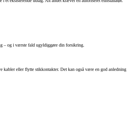
 et eksisterende udtag. Alt andet kræver en autoriseret elinstallatør.
g – og i værste fald ugyldiggøre din forsikring.
nye kabler eller flytte stikkontakter. Det kan også være en god anledning