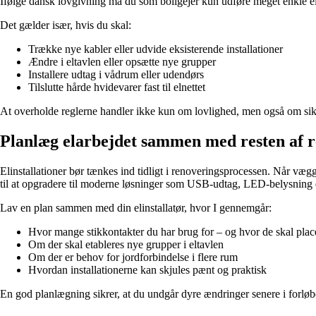
Ifølge dansk lovgivning må du som boligejer kun udføre meget enkle elarb
Det gælder især, hvis du skal:
Trække nye kabler eller udvide eksisterende installationer
Ændre i eltavlen eller opsætte nye grupper
Installere udtag i vådrum eller udendørs
Tilslutte hårde hvidevarer fast til elnettet
At overholde reglerne handler ikke kun om lovlighed, men også om sikker
Planlæg elarbejdet sammen med resten af 
Elinstallationer bør tænkes ind tidligt i renoveringsprocessen. Når vægge
til at opgradere til moderne løsninger som USB-udtag, LED-belysning 
Lav en plan sammen med din elinstallatør, hvor I gennemgår:
Hvor mange stikkontakter du har brug for – og hvor de skal plac
Om der skal etableres nye grupper i eltavlen
Om der er behov for jordforbindelse i flere rum
Hvordan installationerne kan skjules pænt og praktisk
En god planlægning sikrer, at du undgår dyre ændringer senere i forløb