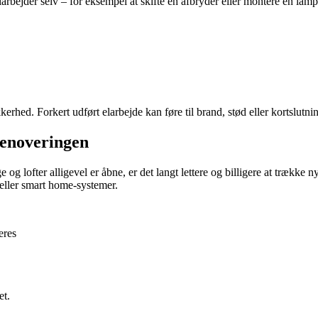
ejder selv – for eksempel at skifte en afbryder eller montere en lampe i
hed. Forkert udført elarbejde kan føre til brand, stød eller kortslutnin
renoveringen
 og lofter alligevel er åbne, er det langt lettere og billigere at trække 
eller smart home-systemer.
eres
et.