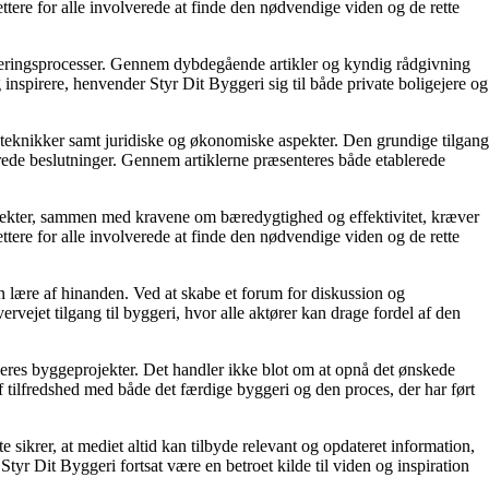
ettere for alle involverede at finde den nødvendige viden og de rette
enoveringsprocesser. Gennem dybdegående artikler og kyndig rådgivning
 inspirere, henvender Styr Dit Byggeri sig til både private boligejere og
geteknikker samt juridiske og økonomiske aspekter. Den grundige tilgang
ormerede beslutninger. Gennem artiklerne præsenteres både etablerede
rojekter, sammen med kravene om bæredygtighed og effektivitet, kræver
ettere for alle involverede at finde den nødvendige viden og de rette
n lære af hinanden. Ved at skabe et forum for diskussion og
vejet tilgang til byggeri, hvor alle aktører kan drage fordel af den
 deres byggeprojekter. Det handler ikke blot om at opnå det ønskede
af tilfredshed med både det færdige byggeri og den proces, der har ført
e sikrer, at mediet altid kan tilbyde relevant og opdateret information,
tyr Dit Byggeri fortsat være en betroet kilde til viden og inspiration