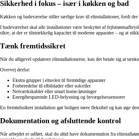
Sikkerhed i fokus – især i køkken og bad
Køkken og badeværelse stiller særlige krav til elinstallationer, fordi de
I badeværelset skal alle installationer være beskyttet af fejlstrømsafbr
sikre, at der er tilstrækkelig kapacitet til moderne apparater – og at stik
Tænk fremtidssikret
Når du alligevel opdaterer elinstallationerne, kan det betale sig at tænk
Overvej derfor:
Ekstra grupper i eltavlen til fremtidige apparater
Forberedelse til elbilslader eller solceller
Netværkskabler eller smart home-løsninger
Energibesparende LED-belysning og bevægelsessensorer
En fremtidssikret installation gør boligen mere fleksibel og kan øge de
Dokumentation og afsluttende kontrol
Når arbejdet er udført, skal du altid have dokumentation fra elinstallatø