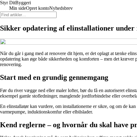
Styr Dit
Byggeri
Min side
Opret konto
Nyhedsbrev
Sikker opdatering af elinstallationer unde
Når du går i gang med at renovere dit hjem, er det oplagt at tænke elinst
opdatering kan øge både sikkerheden og komforten – men det kræver pla
renovering.
Start med en grundig gennemgang
Før du river vægge ned eller maler lofter, bør du få en autoriseret elinst
eksempel gamle stofledninger, manglende jordforbindelse eller overbel
En elinstallatør kan vurdere, om installationerne er sikre, og om de kan
varmepumpe, induktionskomfur eller elbilslader.
Kend reglerne – og hvornår du skal have pr