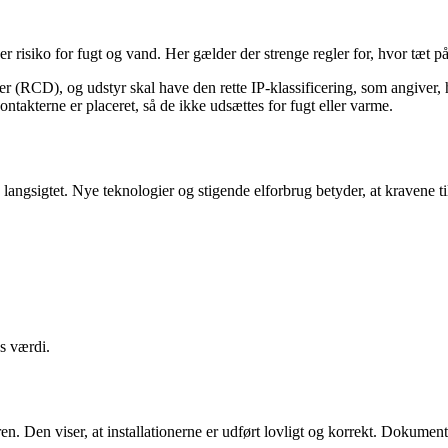
r er risiko for fugt og vand. Her gælder der strenge regler for, hvor tæt 
yder (RCD), og udstyr skal have den rette IP-klassificering, som angiver
kontakterne er placeret, så de ikke udsættes for fugt eller varme.
e langsigtet. Nye teknologier og stigende elforbrug betyder, at kravene ti
ns værdi.
ren. Den viser, at installationerne er udført lovligt og korrekt. Dokumen