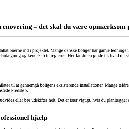
r renovering – det skal du være opmærksom 
allationerne ind i projektet. Mange danske boliger har gamle ledninger, s
nlægning og kendskab til reglerne. Her får du en guide til, hvad du s
allatør til at gennemgå boligens eksisterende installationer. Mange ældre h
astede kredsløb.
 udvides eller bør udskiftes helt. Det er især vigtigt, hvis du planlægge
ofessionel hjælp