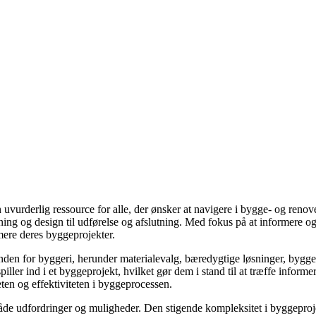
 en uvurderlig ressource for alle, der ønsker at navigere i bygge- og r
ning og design til udførelse og afslutning. Med fokus på at informere og
imere deres byggeprojekter.
 inden for byggeri, herunder materialevalg, bæredygtige løsninger, byg
r spiller ind i et byggeprojekt, hvilket gør dem i stand til at træffe inf
eten og effektiviteten i byggeprocessen.
r både udfordringer og muligheder. Den stigende kompleksitet i byggep