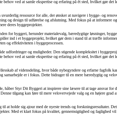
 behov ved at samle ekspertise og erfaring på ét sted, hvilket gør det l
 en uvurderlig ressource for alle, der ønsker at navigere i bygge- og r
ning og design til udførelse og afslutning. Med fokus på at informere og
imere deres byggeprojekter.
 inden for byggeri, herunder materialevalg, bæredygtige løsninger, byg
r spiller ind i et byggeprojekt, hvilket gør dem i stand til at træffe inf
eten og effektiviteten i byggeprocessen.
r både udfordringer og muligheder. Den stigende kompleksitet i byggep
 behov ved at samle ekspertise og erfaring på ét sted, hvilket gør det l
ællesskab af vidensdeling, hvor både nybegyndere og erfarne fagfolk ka
 samarbejde er i fokus. Dette bidrager til en mere bæredygtig og velover
 håber Styr Dit Byggeri at inspirere sine læsere til at tage ansvar for
et. Denne tilgang kan føre til mere velovervejede valg og en højere grad 
 til at holde sig ajour med de nyeste trends og forskningsresultater. Dett
kter. Med et klart fokus på kvalitet, gennemsigtighed og faglighed vil S