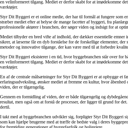
en velinformeret tilgang. Mediet er derfor skabt for at imødekomme dette
værktøjer.
Styr Dit Byggeri er et online medie, der har til formål at fungere som
stræber mediet efter at belyse de mange facetter af byggeri, fra planlæg
professionelle aktører i branchen, der søger viden og indsigt for at opt
Mediet tilbyder en bred vifte af indhold, der dækker essentielle emner
sikrer, at læserne får en dyb forståelse for de forskellige elementer, de
metoder og innovative tilgange, der kan være med til at forbedre kvalit
Styr Dit Byggeri eksisterer i en tid, hvor byggebranchen står over fo
en velinformeret tilgang. Mediet er derfor skabt for at imødekomme dette
værktøjer.
En af de centrale målsætninger for Styr Dit Byggeri er at opbygge et f
erfaringsudveksling, ønsker mediet at fremme en kultur, hvor åbenhed og
viden, der er tilgængelig.
Gennem en formidling af viden, der er både tilgængelig og dybdegående,
resultat, men også om at forstå de processer, der ligger til grund for d
dertil.
I takt med at byggebranchen udvikler sig, forpligter Styr Dit Byggeri sig
som kan hjælpe brugerne med at træffe de bedste valg i deres byggeproje
for fremtidige generationer af byggefagfolk og boligejere.