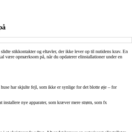
på
lidte stikkontakter og eltavler, der ikke lever op til nutidens krav. En
kal være opmærksom på, når du opdaterer elinstallationer under en
use har skjulte fejl, som ikke er synlige for det blotte øje – for
r at installere nye apparater, som kræver mere strøm, som fx