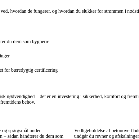
 ved, hvordan de fungerer, og hvordan du slukker for strømmen i nødsti
erer du dem som bygherre
inger
t for bæredygtig certificering
tisk nødvendighed – det er en investering i sikkerhed, komfort og fremti
l fremtidens behov.
 og spørgsmål under
Vedligeholdelse af betonoverflad
n – sådan håndterer du dem som
undgår du revner og afskalninger