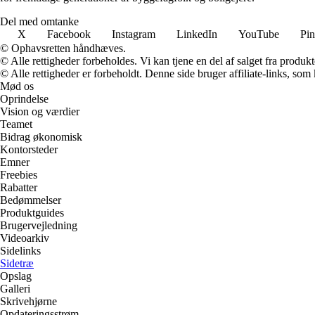
Del med omtanke
X
Facebook
Instagram
LinkedIn
YouTube
Pin
© Ophavsretten håndhæves.
© Alle rettigheder forbeholdes. Vi kan tjene en del af salget fra produk
© Alle rettigheder er forbeholdt. Denne side bruger affiliate-links, som
Mød os
Oprindelse
Vision og værdier
Teamet
Bidrag økonomisk
Kontorsteder
Emner
Freebies
Rabatter
Bedømmelser
Produktguides
Brugervejledning
Videoarkiv
Sidelinks
Sidetræ
Opslag
Galleri
Skrivehjørne
Opdateringsstrøm