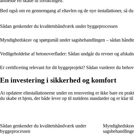
anmelde en skade til forsikringen.
Bed også om en gennemgang af eltavlen og de nye installationer, så du
Sådan genkender du kvalitets­håndværk under byggeprocessen
Myndighedskrav og spørgsmål under sagsbehandlingen – sådan håndt
Vedligeholdelse af betonoverflader: Sådan undgår du revner og afskaln
Er certificering relevant for dit byggeprojekt? Sådan vurderer du behove
En investering i sikkerhed og komfort
At opdatere elinstallationerne under en renovering er ikke bare en prak
du skabe et hjem, der både lever op til nutidens standarder og er klar ti
Sådan genkender du kvalitets­håndværk under
Myndighedskrav
byggeprocessen
sagsbehandlinge