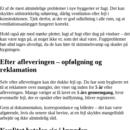
Et af de mest almindelige problemer i nye byggerier er fugt. Det kan
skyldes utilstrækkelig udtørring, dårlig ventilation eller fejl i
konstruktionen. Tjek derfor, at der er god udluftning i alle rum, og at
ventilationsanlægget fungerer korrekt.
Hold også øje med mørke pletter, lugt af fugt eller dug på vinduer – det
kan være tegn på, at noget ikke er, som det skal være. Fugtproblemer
bør altid tages alvorligt, da de kan føre til skimmelsvamp og skader på
bygningen.
Efter afleveringen – opfølgning og
reklamation
Selv efter afleveringen kan der dukke fejl op. Du har som bygherre ret
til at reklamere over mangler, der viser sig inden for
5 år
efter
afleveringen. Mange vælger at få lavet en
1-års gennemgang
, hvor
eventuelle fejl, der er opstået efter indflytning, bliver registreret.
Gem al dokumentation, korrespondance og billeder – det kan være
afgørende, hvis du senere skal bevise, at en fejl skyldes mangelfuldt
arbejde og ikke almindelig slid.