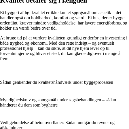
Kvalitet betaler sig i længden
Et byggeri af høj kvalitet er ikke kun et spørgsmål om æstetik – det
handler også om holdbarhed, komfort og værdi. Et hus, der er bygget
ordentligt, kræver mindre vedligeholdelse, har lavere energiforbrug og
holder sin værdi bedre over tid.
At bruge tid på at vurdere kvaliteten grundigt er derfor en investering i
både tryghed og økonomi. Med den rette indsigt – og eventuelt
professionel hjælp – kan du sikre, at dit nye hjem lever op til
forventningerne og bliver et sted, du kan glæde dig over i mange år
frem.
Sådan genkender du kvalitets­håndværk under byggeprocessen
Myndighedskrav og spørgsmål under sagsbehandlingen – sådan
håndterer du dem som bygherre
Vedligeholdelse af betonoverflader: Sådan undgår du revner og
afskalninger