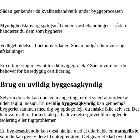
Sådan genkender du kvalitets­håndværk under byggeprocessen
Myndighedskrav og spørgsmål under sagsbehandlingen – sådan
håndterer du dem som bygherre
Vedligeholdelse af betonoverflader: Sådan undgår du revner og
afskalninger
Er certificering relevant for dit byggeprojekt? Sådan vurderer du
behovet for bæredygtig certificering
Brug en uvildig byggesagkyndig
Selvom du selv kan opdage mange ting, er det svært at vurdere alt
uden faglig indsigt. En
uvildig byggesagkyndig
kan gennemgå
byggeriet sammen med dig og opdage fejl, du måske ikke selv ser. Det
kan være alt fra forkert fald på badeværelsesgulvet til manglende
isolering eller fugtproblemer.
En byggesagkyndig kan også hjælpe med at udarbejde en
mangelliste
,
som du kan give videre til entreprenøren. Det giver et klart overblik