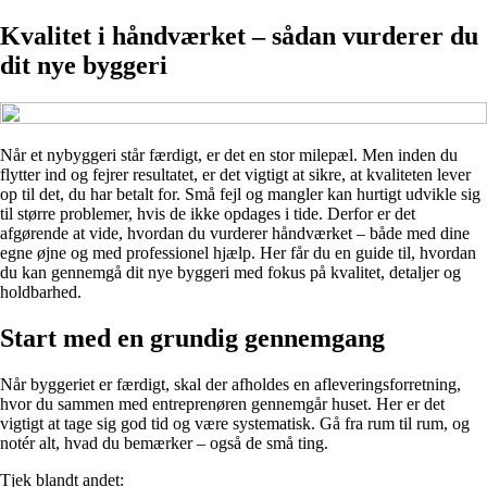
Kvalitet i håndværket – sådan vurderer du
dit nye byggeri
Når et nybyggeri står færdigt, er det en stor milepæl. Men inden du
flytter ind og fejrer resultatet, er det vigtigt at sikre, at kvaliteten lever
op til det, du har betalt for. Små fejl og mangler kan hurtigt udvikle sig
til større problemer, hvis de ikke opdages i tide. Derfor er det
afgørende at vide, hvordan du vurderer håndværket – både med dine
egne øjne og med professionel hjælp. Her får du en guide til, hvordan
du kan gennemgå dit nye byggeri med fokus på kvalitet, detaljer og
holdbarhed.
Start med en grundig gennemgang
Når byggeriet er færdigt, skal der afholdes en afleveringsforretning,
hvor du sammen med entreprenøren gennemgår huset. Her er det
vigtigt at tage sig god tid og være systematisk. Gå fra rum til rum, og
notér alt, hvad du bemærker – også de små ting.
Tjek blandt andet: