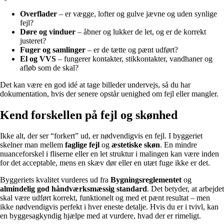
Overflader
– er vægge, lofter og gulve jævne og uden synlige
fejl?
Døre og vinduer
– åbner og lukker de let, og er de korrekt
justeret?
Fuger og samlinger
– er de tætte og pænt udført?
El og VVS
– fungerer kontakter, stikkontakter, vandhaner og
afløb som de skal?
Det kan være en god idé at tage billeder undervejs, så du har
dokumentation, hvis der senere opstår uenighed om fejl eller mangler.
Kend forskellen på fejl og skønhed
Ikke alt, der ser “forkert” ud, er nødvendigvis en fejl. I byggeriet
skelner man mellem
faglige fejl
og
æstetiske skøn
. En mindre
nuanceforskel i fliserne eller en let struktur i malingen kan være inden
for det acceptable, mens en skæv dør eller en utæt fuge ikke er det.
Byggeriets kvalitet vurderes ud fra
Bygningsreglementet
og
almindelig god håndværksmæssig standard
. Det betyder, at arbejdet
skal være udført korrekt, funktionelt og med et pænt resultat – men
ikke nødvendigvis perfekt i hver eneste detalje. Hvis du er i tvivl, kan
en byggesagkyndig hjælpe med at vurdere, hvad der er rimeligt.